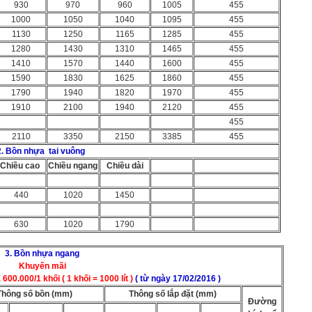
930
970
960
1005
455
1000
1050
1040
1095
455
1130
1250
1165
1285
455
1280
1430
1310
1465
455
1410
1570
1440
1600
455
1590
1830
1625
1860
455
1790
1940
1820
1970
455
1910
2100
1940
2120
455
455
2110
3350
2150
3385
455
2. Bồn nhựa tai vuông
Chiều cao
Chiều ngang
Chiều dài
440
1020
1450
630
1020
1790
3. Bồn nhựa ngang
Khuyến mãi
0.000/1 khối ( 1 khối = 1000 lít )
( từ ngày 17/02/2016 )
Thông số bồn (mm)
Thông số lắp đặt (mm)
Đường