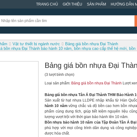
TRANG CHỦ
GIỚI THIỆU
SẢN PHẨM
HƯỚNG DẪN 
phẩm
Vật tư thiết bị ngành nước
Bảng giá bồn nhựa Đại Thành
iá bồn nhựa Đại Thành bảo hành 10 năm, bồn nhựa cao cấp thế hệ mới, bồ
Bảng giá bồn nhựa Đại Thà
(3 lượt bình chọn)
Loại sản phẩm:
Bảng giá bồn nhựa Đại Thành
Lượt xe
Bảng giá bồn nhựa Tân Á Đại Thành THM Bảo Hành 
Sản xuất từ hạt nhựa LLDPE nhập khẩu từ Hàn Quốc,
hành 10 năm
vững chắc và độ bền cao hơn bồn nhựa
phẩm cùng dung tích, giúp tiết kiệm nguyên liệu cũn
lượng vượt trội với thời gian bảo hành lên 10 năm.
Bồn nhựa bảo hành 10 năm của Tập Đoàn Tân Á Đại
phù hợp với mọi công trình dân dụng và công nghiệ
được hóa chất.