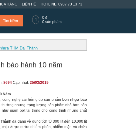
MUA HÀNG
LIÊN HỆ
HOTLINE: 0907 73 13 73
0
đ
Tìm kiếm
0
sản phẩm
n nhựa THM Đại Thành
nh bảo hành 10 năm
m:
8694
Cập nhật:
25/03/2019
10 Năm.
 công nghệ cải tiến giúp sản phẩm
bồn nhựa bảo
 thường nhưng trọng lượng sản phẩm nhỏ hơn sản
g như giảm bớt tải trọng cho công trình nhưng chất
 Thành
đa dạng về dung tích từ 300 lít đến 10.000 lít
p, chịu được nước nhiễm phèn, nhiễm mặn và chứa