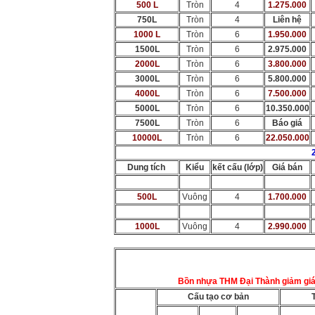
500 L
Tròn
4
1.275.000
750L
Tròn
4
Liên hệ
1000 L
Tròn
6
1.950.000
1500L
Tròn
6
2.975.000
2000L
Tròn
6
3.800.000
3000L
Tròn
6
5.800.000
4000L
Tròn
6
7.500.000
5000L
Tròn
6
10.350.000
7500L
Tròn
6
Báo giá
10000L
Tròn
6
22.050.000
Dung tích
Kiểu
kết cấu (lớp)
Giá bán
500L
Vuông
4
1.700.000
1000L
Vuông
4
2.990.000
Bồn nhựa THM Đại Thành giảm giá 60
Cấu tạo cơ bản