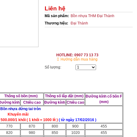
Liên hệ
Mã sản phẩm:
Bồn nhựa THM Đại Thành
Thương hiệu:
Đại Thành
HOTLINE: 0907 73 13 73
Hướng dẫn mua hàng
Số lượng:
Thông số bồn (mm)
Thông số lắp đặt (mm)
Đường kính cổ bồn F
(mm)
Đường kính
Chiều cao
Đường kính
Chiều cao
.
Bồn nhựa đứng tai tròn
Khuyến mãi
0.000/1 khối ( 1 khối = 1000 lít )
( từ ngày 17/02/2016 )
770
870
800
900
455
820
980
850
1020
455