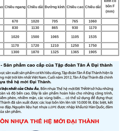
kính cổ
bồn F
ao
Chiều ngang
Chiều dài
Đường kính
Chiều cao
Chiều dài
(mm)
670
1020
705
765
1060
830
1130
865
930
1170
1020
1500
1065
1105
1535
1170
1720
1210
1250
1750
1300
1870
1325
1365
1905