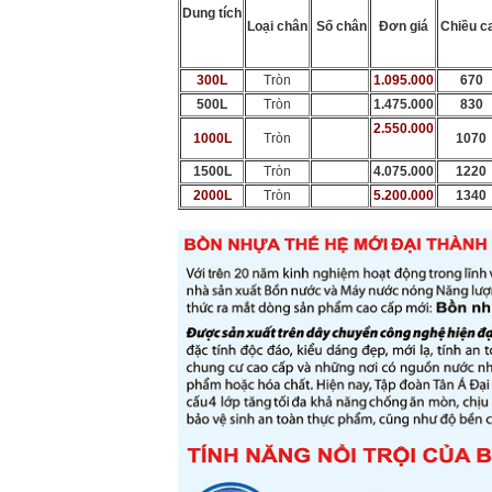
Dung tích
Loại chân
Số chân
Đơn giá
Chiều c
300L
Tròn
1.095.000
670
500L
Tròn
1.475.000
830
2.550.000
1000L
Tròn
1070
1500L
Tròn
4.075.000
1220
2000L
Tròn
5.200.000
1340