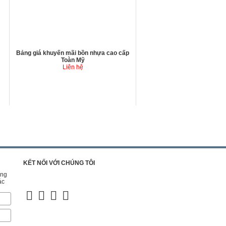
Bảng giá khuyến mãi bồn nhựa cao cấp
Toàn Mỹ
Liên hệ
KẾT NỐI VỚI CHÚNG TÔI
ững
LIÊN KẾT VỚI CHÚNG TÔI
ác