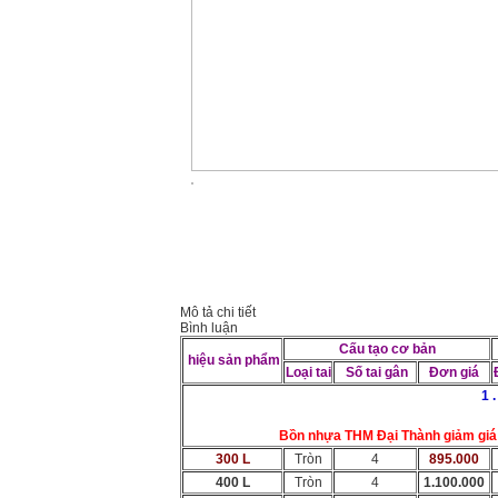
Mô tả chi tiết
Bình luận
Cấu tạo cơ bản
hiệu sản phẩm
Loại tai
Số tai gân
Đơn giá
1 
Bồn nhựa THM Đại Thành giảm giá 50
300 L
Tròn
4
895.000
400 L
Tròn
4
1.100.000