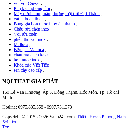
sen vòi Caesar
,
Phụ kiện phòng tắm
,
Máy nước nóng năng lượng mặt trời Đại Thành
,
vat tu hoan thien
,
Bang gia bon nuoc inox dai thanh
,
Chậu rửa chén inox
,
Vòi rửa chén
,
phễu thu sàn inox
,
Malloca
,
Bếp gas Malloca
,
chau rua chen kelas
,
bon nuoc inox
,
Khóa cửa Việt Tiệp
,
sen cây cao cấp
,
NỘI THẤT GIA PHÁT
160 Lê Văn Khương, Ấp 5, Đông Thạnh, Hóc Môn, Tp. Hồ chí
Minh
Hotline: 0975.835.358 - 0907.731.373
Copyright © 2015 - 2026 Vattu24h.com.
Thiết kế web
Phuong Nam
Solution
Top