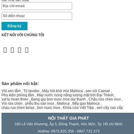
các nhà sản xuất
KẾT NỐI VỚI CHÚNG TÔI
Sản phẩm nổi bật:
Vòi sen tắm
,
Tủ lavabo
,
Máy hút khử mùi Malloca
,
sen vòi Caesar
,
Phụ kiện phòng tắm
,
Máy nước nóng năng lượng mặt trời Đại Thành
,
vat tu hoan thien
,
Bang gia bon nuoc inox dai thanh
,
Chậu rửa chén inox
,
Vòi rửa chén
,
phễu thu sàn inox
,
Malloca
,
Bếp gas Malloca
,
chau rua chen kelas
,
bon nuoc inox
,
Khóa cửa Việt Tiệp
,
sen cây cao cấp
NỘI THẤT GIA PHÁT
160 Lê Văn Khương, Ấp 5, Đông Thạnh, Hóc Môn, Tp. Hồ chí Minh
Hotline: 0975.835.358 - 0907.731.373