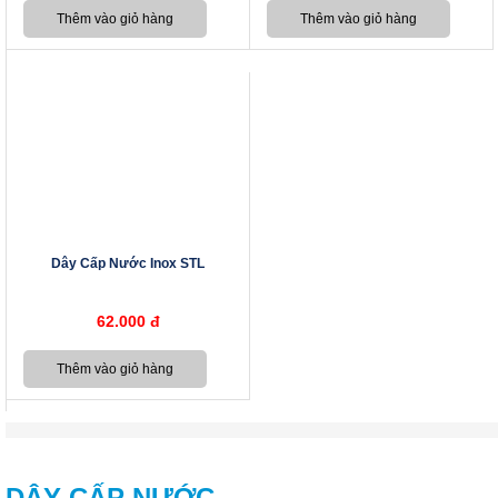
Dây Cấp Nước Inox STL
62.000 đ
DÂY CẤP NƯỚC