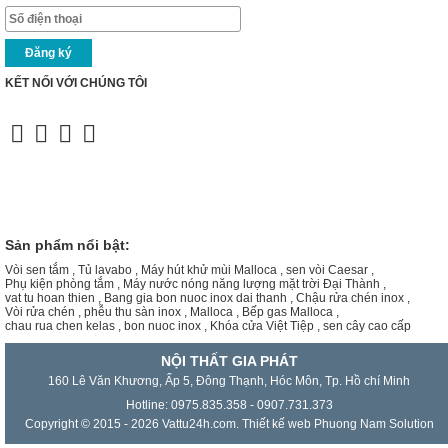
KẾT NỐI VỚI CHÚNG TÔI
Sản phẩm nổi bật:
Vòi sen tắm
,
Tủ lavabo
,
Máy hút khử mùi Malloca
,
sen vòi Caesar
,
Phụ kiện phòng tắm
,
Máy nước nóng năng lượng mặt trời Đại Thành
,
vat tu hoan thien
,
Bang gia bon nuoc inox dai thanh
,
Chậu rửa chén inox
,
Vòi rửa chén
,
phễu thu sàn inox
,
Malloca
,
Bếp gas Malloca
,
chau rua chen kelas
,
bon nuoc inox
,
Khóa cửa Việt Tiệp
,
sen cây cao cấp
NỘI THẤT GIA PHÁT
160 Lê Văn Khương, Ấp 5, Đông Thạnh, Hóc Môn, Tp. Hồ chí Minh
Hotline: 0975.835.358 - 0907.731.373
Copyright © 2015 - 2026 Vattu24h.com.
Thiết kế web
Phuong Nam Solution