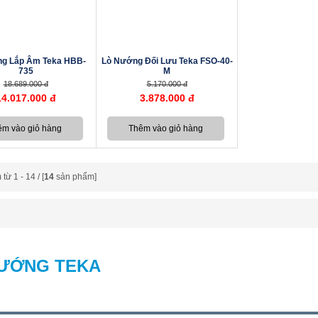
g Lắp Âm Teka HBB-
Lò Nướng Đối Lưu Teka FSO-40-
735
M
18.689.000 đ
5.170.000 đ
14.017.000 đ
3.878.000 đ
ừ 1 - 14 / [
14
sản phẩm]
ƯỚNG TEKA