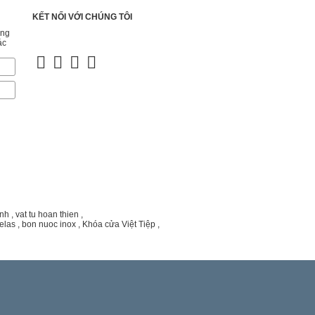
KẾT NỐI VỚI CHÚNG TÔI
ững
LIÊN KẾT VỚI CHÚNG TÔI
ác
ành
,
vat tu hoan thien
,
elas
,
bon nuoc inox
,
Khóa cửa Việt Tiệp
,