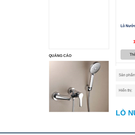
Lò Nướn
QUẢNG CÁO
Sản phẩm t
Hiển thị:
LÒ N