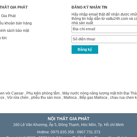
 THẤT GIA PHÁT
ĐĂNG KÝ NHẬN TIN
Hãy nhập email thật để nhận được nh
 Gia Phát
thông tin hấp dẫn từ vattu24h.com và c
nhà sản xuất
ều khoản bán hàng
ính sách bảo mật
n tức
sen vòi Caesar
,
Phụ kiện phòng tắm
,
Máy nước nóng năng lượng mặt trời Đại Th
nox
,
Vòi rửa chén
,
phễu thu sàn inox
,
Malloca
,
Bếp gas Malloca
,
chau rua chen k
NỘI THẤT GIA PHÁT
160 Lê Văn Khương, Ấp 5, Đông Thạnh, Hóc Môn, Tp. Hồ chí Minh
Hotline: 0975.835.358 - 0907.731.373