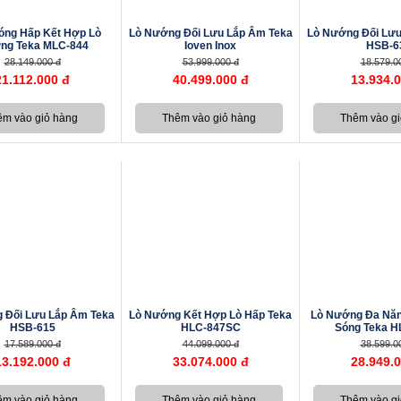
Sóng Hấp Kết Hợp Lò
Lò Nướng Đối Lưu Lắp Âm Teka
Lò Nướng Đối Lưu
ng Teka MLC-844
Ioven Inox
HSB-6
28.149.000 đ
53.999.000 đ
18.579.0
21.112.000 đ
40.499.000 đ
13.934.
 Đối Lưu Lắp Âm Teka
Lò Nướng Kết Hợp Lò Hấp Teka
Lò Nướng Đa Năn
HSB-615
HLC-847SC
Sóng Teka H
17.589.000 đ
44.099.000 đ
38.599.0
13.192.000 đ
33.074.000 đ
28.949.