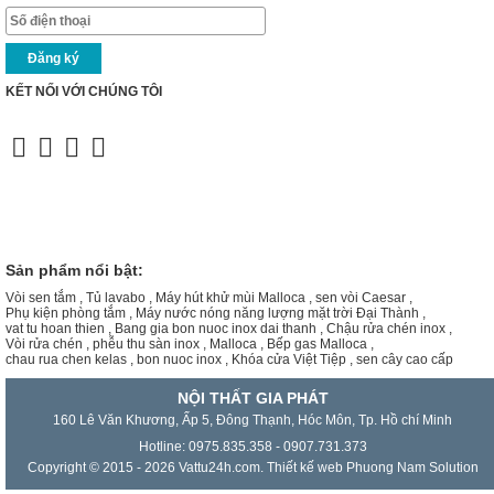
KẾT NỐI VỚI CHÚNG TÔI
Sản phẩm nổi bật:
Vòi sen tắm
,
Tủ lavabo
,
Máy hút khử mùi Malloca
,
sen vòi Caesar
,
Phụ kiện phòng tắm
,
Máy nước nóng năng lượng mặt trời Đại Thành
,
vat tu hoan thien
,
Bang gia bon nuoc inox dai thanh
,
Chậu rửa chén inox
,
Vòi rửa chén
,
phễu thu sàn inox
,
Malloca
,
Bếp gas Malloca
,
chau rua chen kelas
,
bon nuoc inox
,
Khóa cửa Việt Tiệp
,
sen cây cao cấp
NỘI THẤT GIA PHÁT
160 Lê Văn Khương, Ấp 5, Đông Thạnh, Hóc Môn, Tp. Hồ chí Minh
Hotline: 0975.835.358 - 0907.731.373
Copyright © 2015 - 2026 Vattu24h.com.
Thiết kế web
Phuong Nam Solution