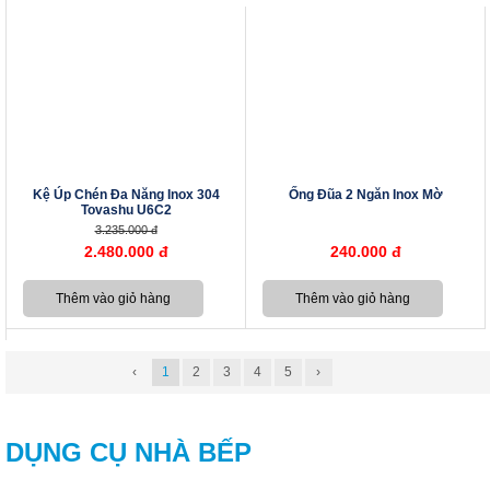
Kệ Úp Chén Đa Năng Inox 304
Ống Đũa 2 Ngăn Inox Mờ
Tovashu U6C2
3.235.000 đ
2.480.000 đ
240.000 đ
‹
1
2
3
4
5
›
DỤNG CỤ NHÀ BẾP