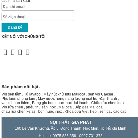
các nhà sản xuất
KẾT NỐI VỚI CHÚNG TÔI
Sản phẩm nổi bật:
Vòi sen tắm
,
Tủ lavabo
,
Máy hút khử mùi Malloca
,
sen vòi Caesar
,
Phụ kiện phòng tắm
,
Máy nước nóng năng lượng mặt trời Đại Thành
,
vat tu hoan thien
,
Bang gia bon nuoc inox dai thanh
,
Chậu rửa chén inox
,
Vòi rửa chén
,
phễu thu sàn inox
,
Malloca
,
Bếp gas Malloca
,
chau rua chen kelas
,
bon nuoc inox
,
Khóa cửa Việt Tiệp
,
sen cây cao cấp
NỘI THẤT GIA PHÁT
160 Lê Văn Khương, Ấp 5, Đông Thạnh, Hóc Môn, Tp. Hồ chí Minh
Hotline: 0975.835.358 - 0907.731.373