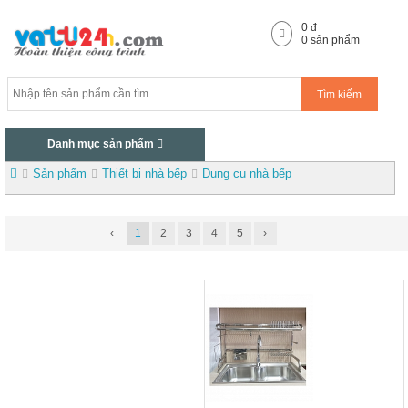
0
đ
0
sản phẩm
Tìm kiếm
Danh mục sản phẩm
Sản phẩm
Thiết bị nhà bếp
Dụng cụ nhà bếp
‹
1
2
3
4
5
›