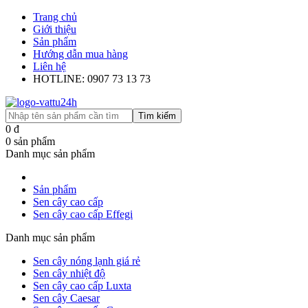
Trang chủ
Giới thiệu
Sản phẩm
Hướng dẫn mua hàng
Liên hệ
HOTLINE: 0907 73 13 73
Tìm kiếm
0
đ
0
sản phẩm
Danh mục sản phẩm
Sản phẩm
Sen cây cao cấp
Sen cây cao cấp Effegi
Danh mục sản phẩm
Sen cây nóng lạnh giá rẻ
Sen cây nhiệt độ
Sen cây cao cấp Luxta
Sen cây Caesar