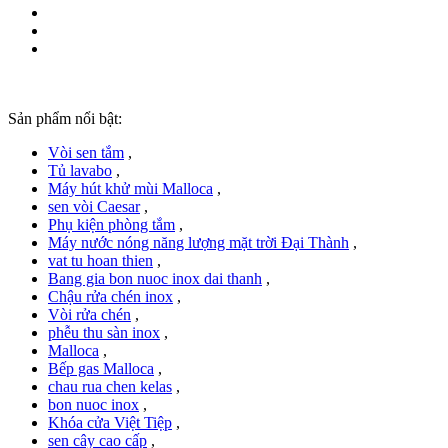
Sản phẩm nổi bật:
Vòi sen tắm
,
Tủ lavabo
,
Máy hút khử mùi Malloca
,
sen vòi Caesar
,
Phụ kiện phòng tắm
,
Máy nước nóng năng lượng mặt trời Đại Thành
,
vat tu hoan thien
,
Bang gia bon nuoc inox dai thanh
,
Chậu rửa chén inox
,
Vòi rửa chén
,
phễu thu sàn inox
,
Malloca
,
Bếp gas Malloca
,
chau rua chen kelas
,
bon nuoc inox
,
Khóa cửa Việt Tiệp
,
sen cây cao cấp
,