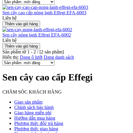
Sen cây cao cấp nóng lạnh Effegi EFA-6003
Liên hệ
Sen cây nóng lạnh Effegi EFA-6002
Liên hệ
Sản phẩm từ 1 - 2 / [
2
sản phẩm]
Hiển thị:
Dạng ô lưới
Dạng danh sách
Sen cây cao cấp Effegi
CHĂM SÓC KHÁCH HÀNG
Giao sản phẩm
Chính sách bảo hành
Giao hàng miễn phí
Hướng dẫn mua hàng
Phương thức đổi/ trả hàng
Phương thức giao hàng