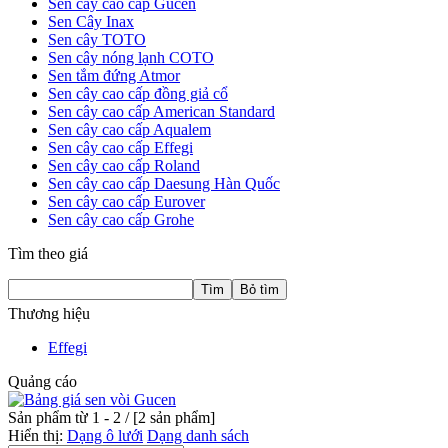
Sen cây cao cấp Gucen
Sen Cây Inax
Sen cây TOTO
Sen cây nóng lạnh COTO
Sen tắm đứng Atmor
Sen cây cao cấp đồng giả cổ
Sen cây cao cấp American Standard
Sen cây cao cấp Aqualem
Sen cây cao cấp Effegi
Sen cây cao cấp Roland
Sen cây cao cấp Daesung Hàn Quốc
Sen cây cao cấp Eurover
Sen cây cao cấp Grohe
Tìm theo giá
Thương hiệu
Effegi
Quảng cáo
Sản phẩm từ 1 - 2 / [
2
sản phẩm]
Hiển thị:
Dạng ô lưới
Dạng danh sách