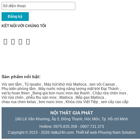
KẾT NỐI VỚI CHÚNG TÔI
Sản phẩm nổi bật:
Vòi sen tắm
,
Tủ lavabo
,
Máy hút khử mùi Malloca
,
sen vòi Caesar
,
Phụ kiện phòng tắm
,
Máy nước nóng năng lượng mặt trời Đại Thành
,
vat tu hoan thien
,
Bang gia bon nuoc inox dai thanh
,
Chậu rửa chén inox
,
Vòi rửa chén
,
phễu thu sàn inox
,
Malloca
,
Bếp gas Malloca
,
chau rua chen kelas
,
bon nuoc inox
,
Khóa cửa Việt Tiệp
,
sen cây cao cấp
NỘI THẤT GIA PHÁT
160 Lê Văn Khương, Ấp 5, Đông Thạnh, Hóc Môn, Tp. Hồ chí Minh
Hotline: 0975.835.358 - 0907.731.373
Copyright © 2015 - 2026 Vattu24h.com.
Thiết kế web
Phuong Nam Solution