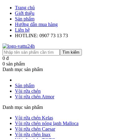
Trang chủ
Giới thiệu
Sản phẩm
Hướng dẫn mua hàng
Liên hệ
HOTLINE: 0907 73 13 73
Tìm kiếm
0
đ
0
sản phẩm
Danh mục sản phẩm
Sản phẩm
Vòi rửa chén
Vòi rửa chén Atmor
Danh mục sản phẩm
Vòi rửa chén Kelas
Vòi rửa chén nóng lạnh Malloca
Vòi rửa chén Caesar
Vòi rửa chén Inax