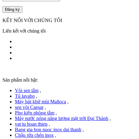
KẾT NỐI VỚI CHÚNG TÔI
Liên kết với chúng tôi
Sản phẩm nổi bật:
Vòi sen tắm
,
Tủ lavabo
,
Máy hút khử mùi Malloca
,
sen vòi Caesar
,
Phụ kiện phòng tắm
,
Máy nước nóng năng lượng mặt trời Đại Thành
,
vat tu hoan thien
,
Bang gia bon nuoc inox dai thanh
,
Chậu rửa chén inox
,