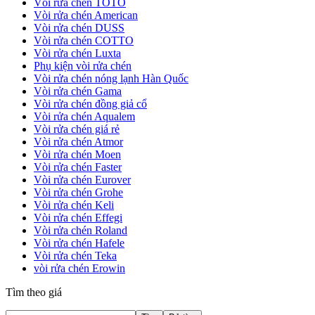
Vòi rửa chén TOTO
Vòi rửa chén American
Vòi rửa chén DUSS
Vòi rửa chén COTTO
Vòi rửa chén Luxta
Phụ kiện vòi rửa chén
Vòi rửa chén nóng lạnh Hàn Quốc
Vòi rửa chén Gama
Vòi rửa chén đồng giả cổ
Vòi rửa chén Aqualem
Vòi rửa chén giá rẻ
Vòi rửa chén Atmor
Vòi rửa chén Moen
Vòi rửa chén Faster
Vòi rửa chén Eurover
Vòi rửa chén Grohe
Vòi rửa chén Keli
Vòi rửa chén Effegi
Vòi rửa chén Roland
Vòi rửa chén Hafele
Vòi rửa chén Teka
vòi rửa chén Erowin
Tìm theo giá