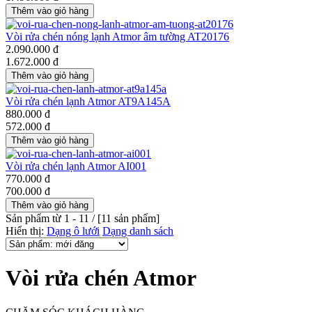
Vòi rửa chén nóng lạnh Atmor âm tường AT20176
2.090.000 đ
1.672.000 đ
Vòi rửa chén lạnh Atmor AT9A145A
880.000 đ
572.000 đ
Vòi rửa chén lạnh Atmor AI001
770.000 đ
700.000 đ
Sản phẩm từ 1 - 11 / [
11
sản phẩm]
Hiển thị:
Dạng ô lưới
Dạng danh sách
Vòi rửa chén Atmor