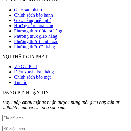
Giao sản phẩm
Chính sách bảo hành
Giao hàng miễn phí
Hướng dẫn mua hàng
Phương thức đổi/ trả hàng
Phương thức giao hàng
Phương thức thanh toán
Phương thức đặt hàng
NỘI THẤT GIA PHÁT
Về Gia Phát
Điều khoản bán hàng
Chính sách bảo mật
Tin tức
ĐĂNG KÝ NHẬN TIN
Hãy nhập email thật để nhận được những thông tin hấp dẫn từ
vattu24h.com và các nhà sản xuất