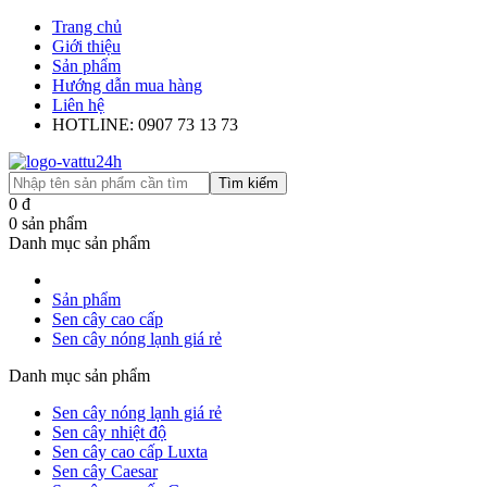
Trang chủ
Giới thiệu
Sản phẩm
Hướng dẫn mua hàng
Liên hệ
HOTLINE: 0907 73 13 73
Tìm kiếm
0
đ
0
sản phẩm
Danh mục sản phẩm
Sản phẩm
Sen cây cao cấp
Sen cây nóng lạnh giá rẻ
Danh mục sản phẩm
Sen cây nóng lạnh giá rẻ
Sen cây nhiệt độ
Sen cây cao cấp Luxta
Sen cây Caesar