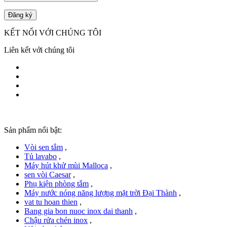
KẾT NỐI VỚI CHÚNG TÔI
Liên kết với chúng tôi
Sản phẩm nổi bật:
Vòi sen tắm
,
Tủ lavabo
,
Máy hút khử mùi Malloca
,
sen vòi Caesar
,
Phụ kiện phòng tắm
,
Máy nước nóng năng lượng mặt trời Đại Thành
,
vat tu hoan thien
,
Bang gia bon nuoc inox dai thanh
,
Chậu rửa chén inox
,