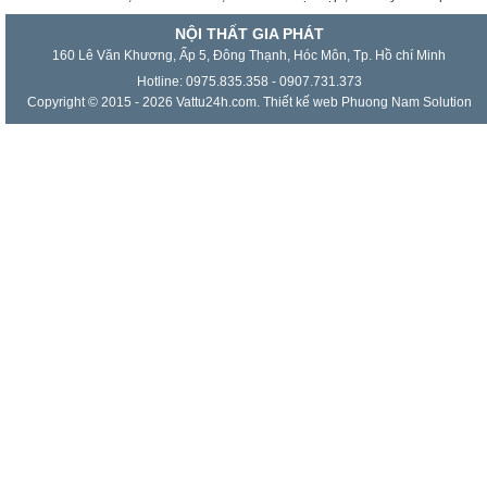
NỘI THẤT GIA PHÁT
160 Lê Văn Khương, Ấp 5, Đông Thạnh, Hóc Môn, Tp. Hồ chí Minh
Hotline: 0975.835.358 - 0907.731.373
Copyright © 2015 - 2026 Vattu24h.com.
Thiết kế web
Phuong Nam Solution