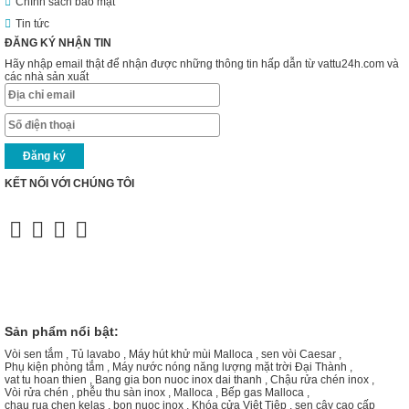
Chính sách bảo mật
Tin tức
ĐĂNG KÝ NHẬN TIN
Hãy nhập email thật để nhận được những thông tin hấp dẫn từ vattu24h.com và
các nhà sản xuất
KẾT NỐI VỚI CHÚNG TÔI
Sản phẩm nổi bật:
Vòi sen tắm
,
Tủ lavabo
,
Máy hút khử mùi Malloca
,
sen vòi Caesar
,
Phụ kiện phòng tắm
,
Máy nước nóng năng lượng mặt trời Đại Thành
,
vat tu hoan thien
,
Bang gia bon nuoc inox dai thanh
,
Chậu rửa chén inox
,
Vòi rửa chén
,
phễu thu sàn inox
,
Malloca
,
Bếp gas Malloca
,
chau rua chen kelas
,
bon nuoc inox
,
Khóa cửa Việt Tiệp
,
sen cây cao cấp