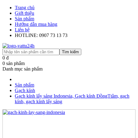
Trang chủ
Giới thiệu
Sản phẩm
Hướng dẫn mua hàng
Liên hệ
HOTLINE: 0907 73 13 73
Tìm kiếm
0
đ
0
sản phẩm
Danh mục sản phẩm
Sản phẩm
Gạch kính
Gạch kính lấy sáng Indonesia, Gạch kính ĐồngTtâm, gạch
kính, gạch kính lấy sáng