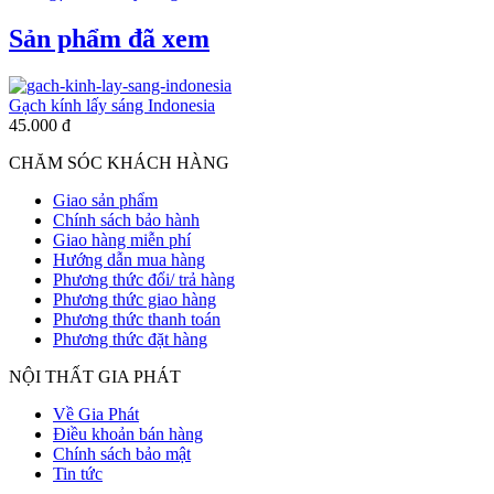
Sản phẩm đã xem
Gạch kính lấy sáng Indonesia
45.000 đ
CHĂM SÓC KHÁCH HÀNG
Giao sản phẩm
Chính sách bảo hành
Giao hàng miễn phí
Hướng dẫn mua hàng
Phương thức đổi/ trả hàng
Phương thức giao hàng
Phương thức thanh toán
Phương thức đặt hàng
NỘI THẤT GIA PHÁT
Về Gia Phát
Điều khoản bán hàng
Chính sách bảo mật
Tin tức