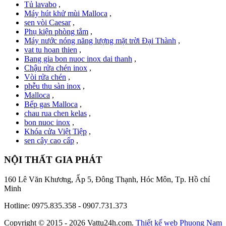
Tủ lavabo
,
Máy hút khử mùi Malloca
,
sen vòi Caesar
,
Phụ kiện phòng tắm
,
Máy nước nóng năng lượng mặt trời Đại Thành
,
vat tu hoan thien
,
Bang gia bon nuoc inox dai thanh
,
Chậu rửa chén inox
,
Vòi rửa chén
,
phễu thu sàn inox
,
Malloca
,
Bếp gas Malloca
,
chau rua chen kelas
,
bon nuoc inox
,
Khóa cửa Việt Tiệp
,
sen cây cao cấp
,
NỘI THẤT GIA PHÁT
160 Lê Văn Khương, Ấp 5, Đông Thạnh, Hóc Môn, Tp. Hồ chí
Minh
Hotline: 0975.835.358 - 0907.731.373
Copyright © 2015 - 2026 Vattu24h.com.
Thiết kế web
Phuong Nam