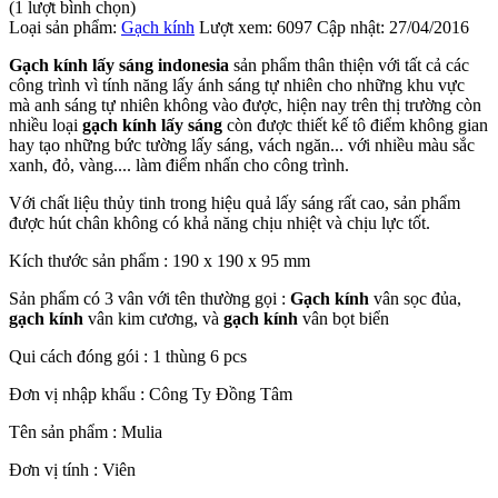
(1 lượt bình chọn)
Loại sản phẩm:
Gạch kính
Lượt xem:
6097
Cập nhật:
27/04/2016
Gạch kính lấy sáng indonesia
sản phẩm thân thiện với tất cả các
công trình vì tính năng lấy ánh sáng tự nhiên cho những khu vực
mà anh sáng tự nhiên không vào được, hiện nay trên thị trường còn
nhiều loại
gạch kính lấy sáng
còn được thiết kế tô điểm không gian
hay tạo những bức tường lấy sáng, vách ngăn... với nhiều màu sắc
xanh, đỏ, vàng.... làm điểm nhấn cho công trình.
Với chất liệu thủy tinh trong hiệu quả lấy sáng rất cao, sản phẩm
được hút chân không có khả năng chịu nhiệt và chịu lực tốt.
Kích thước sản phẩm : 190 x 190 x 95 mm
Sản phẩm có 3 vân với tên thường gọi :
Gạch kính
vân sọc đủa,
gạch kính
vân kim cương, và
gạch kính
vân bọt biển
Qui cách đóng gói : 1 thùng 6 pcs
Đơn vị nhập khẩu : Công Ty Đồng Tâm
Tên sản phẩm : Mulia
Đơn vị tính : Viên