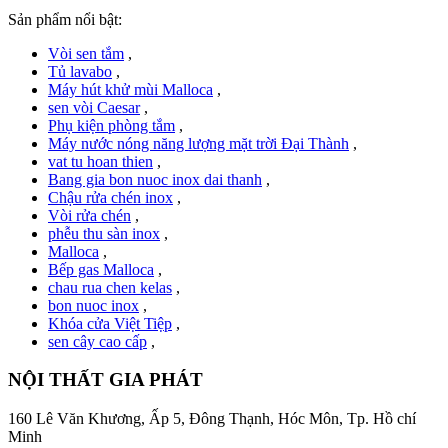
Sản phẩm nổi bật:
Vòi sen tắm
,
Tủ lavabo
,
Máy hút khử mùi Malloca
,
sen vòi Caesar
,
Phụ kiện phòng tắm
,
Máy nước nóng năng lượng mặt trời Đại Thành
,
vat tu hoan thien
,
Bang gia bon nuoc inox dai thanh
,
Chậu rửa chén inox
,
Vòi rửa chén
,
phễu thu sàn inox
,
Malloca
,
Bếp gas Malloca
,
chau rua chen kelas
,
bon nuoc inox
,
Khóa cửa Việt Tiệp
,
sen cây cao cấp
,
NỘI THẤT GIA PHÁT
160 Lê Văn Khương, Ấp 5, Đông Thạnh, Hóc Môn, Tp. Hồ chí
Minh