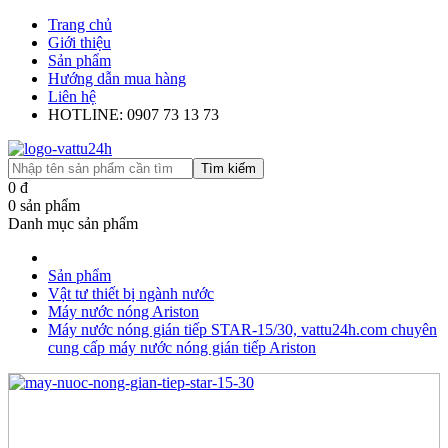
Trang chủ
Giới thiệu
Sản phẩm
Hướng dẫn mua hàng
Liên hệ
HOTLINE: 0907 73 13 73
Tìm kiếm
0
đ
0
sản phẩm
Danh mục sản phẩm
Sản phẩm
Vật tư thiết bị ngành nước
Máy nước nóng Ariston
Máy nước nóng gián tiếp STAR-15/30, vattu24h.com chuyên
cung cấp máy nước nóng gián tiếp Ariston