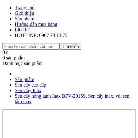
Trang chủ
Giới thiệu
Sản phẩm
Hướng dẫn mua hàng
Liên hệ
HOTLINE: 0907 73 13 73
Tìm kiếm
0
đ
0
sản phẩm
Danh mục sản phẩm
Sản phẩm
Sen cây cao cấp
Sen Cây Inax
Sen cây nóng lạnh Inax BFV-2015S, Sen cây inax, vòi sen
tắm inax