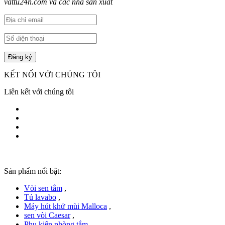
vattu24h.com và các nhà sản xuất
KẾT NỐI VỚI CHÚNG TÔI
Liên kết với chúng tôi
Sản phẩm nổi bật:
Vòi sen tắm
,
Tủ lavabo
,
Máy hút khử mùi Malloca
,
sen vòi Caesar
,
Phụ kiện phòng tắm
,