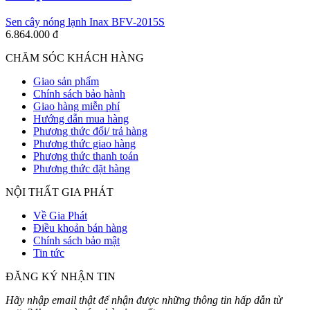
Sen cây nóng lạnh Inax BFV-2015S
6.864.000 đ
CHĂM SÓC KHÁCH HÀNG
Giao sản phẩm
Chính sách bảo hành
Giao hàng miễn phí
Hướng dẫn mua hàng
Phương thức đổi/ trả hàng
Phương thức giao hàng
Phương thức thanh toán
Phương thức đặt hàng
NỘI THẤT GIA PHÁT
Về Gia Phát
Điều khoản bán hàng
Chính sách bảo mật
Tin tức
ĐĂNG KÝ NHẬN TIN
Hãy nhập email thật để nhận được những thông tin hấp dẫn từ