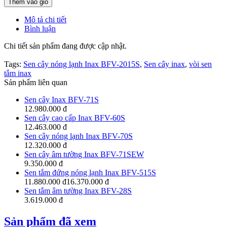
Thêm vào giỏ
Mô tả chi tiết
Bình luận
Chi tiết sản phẩm đang được cập nhật.
Tags:
Sen cây nóng lạnh Inax BFV-2015S
,
Sen cây inax
,
vòi sen
tắm inax
Sản phẩm liên quan
Sen cây Inax BFV-71S
12.980.000 đ
Sen cây cao cấp Inax BFV-60S
12.463.000 đ
Sen cây nóng lạnh Inax BFV-70S
12.320.000 đ
Sen cây âm tường Inax BFV-71SEW
9.350.000 đ
Sen tắm đứng nóng lạnh Inax BFV-515S
11.880.000 đ
16.370.000 đ
Sen tắm âm tường Inax BFV-28S
3.619.000 đ
Sản phẩm đã xem