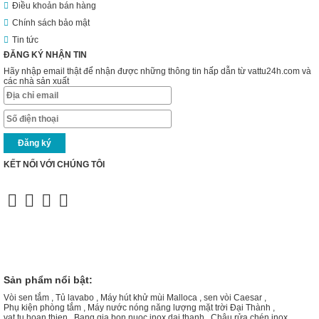
Điều khoản bán hàng
Chính sách bảo mật
Tin tức
ĐĂNG KÝ NHẬN TIN
Hãy nhập email thật để nhận được những thông tin hấp dẫn từ vattu24h.com và
các nhà sản xuất
KẾT NỐI VỚI CHÚNG TÔI
Sản phẩm nổi bật:
Vòi sen tắm
,
Tủ lavabo
,
Máy hút khử mùi Malloca
,
sen vòi Caesar
,
Phụ kiện phòng tắm
,
Máy nước nóng năng lượng mặt trời Đại Thành
,
vat tu hoan thien
,
Bang gia bon nuoc inox dai thanh
,
Chậu rửa chén inox
,