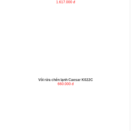
1.617.000 đ
Vòi rửa chén lạnh Caesar K022C
660.000 đ