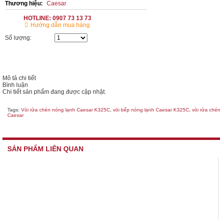
Thương hiệu:
Caesar
HOTLINE: 0907 73 13 73
Hướng dẫn mua hàng
Số lượng:
Mô tả chi tiết
Bình luận
Chi tiết sản phẩm đang được cập nhật.
Tags:
Vòi rửa chén nóng lạnh Caesar K325C
,
vòi bếp nóng lạnh Caesar K325C
,
vòi rửa ché
Caesar
SẢN PHẨM LIÊN QUAN