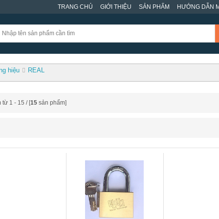
TRANG CHỦ
GIỚI THIỆU
SẢN PHẨM
HƯỚNG DẪN 
g hiệu
REAL
ừ 1 - 15 / [
15
sản phẩm]