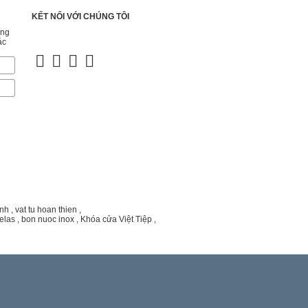
KẾT NỐI VỚI CHÚNG TÔI
ững
LIÊN KẾT VỚI CHÚNG TÔI
ác
ành
,
vat tu hoan thien
,
elas
,
bon nuoc inox
,
Khóa cửa Việt Tiệp
,