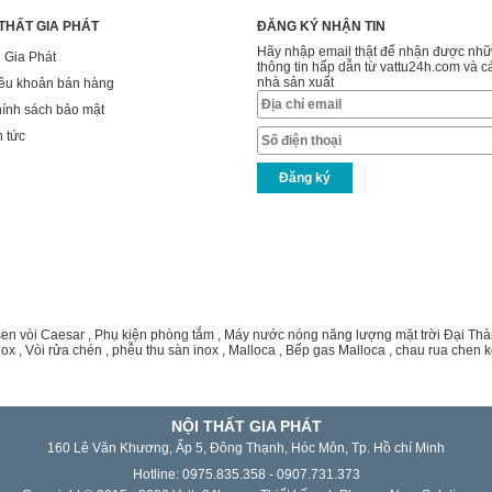
 THẤT GIA PHÁT
ĐĂNG KÝ NHẬN TIN
Hãy nhập email thật để nhận được nh
 Gia Phát
thông tin hấp dẫn từ vattu24h.com và c
nhà sản xuất
ều khoản bán hàng
ính sách bảo mật
n tức
sen vòi Caesar
,
Phụ kiện phòng tắm
,
Máy nước nóng năng lượng mặt trời Đại Th
nox
,
Vòi rửa chén
,
phễu thu sàn inox
,
Malloca
,
Bếp gas Malloca
,
chau rua chen k
NỘI THẤT GIA PHÁT
160 Lê Văn Khương, Ấp 5, Đông Thạnh, Hóc Môn, Tp. Hồ chí Minh
Hotline: 0975.835.358 - 0907.731.373