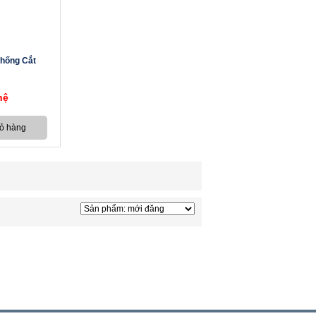
hống Cắt
hệ