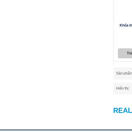
Gorlde
Kanly
Cotto
Khóa I
Huge
Napolon
Cata
Teka
Hyundae Bidet
Keli plus
Effegi
Sản phẩm t
Eurover
Roland
Hiển thị:
Faster
Grohe
Smartech
REA
Hafele
Duraqua