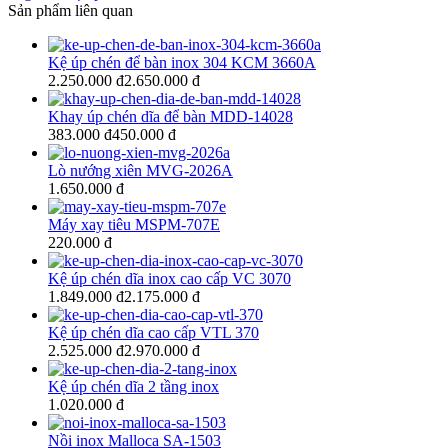
Sản phẩm liên quan
Kệ úp chén để bàn inox 304 KCM 3660A
2.250.000 đ
2.650.000 đ
Khay úp chén dĩa để bàn MDD-14028
383.000 đ
450.000 đ
Lò nướng xiên MVG-2026A
1.650.000 đ
Máy xay tiêu MSPM-707E
220.000 đ
Kệ úp chén dĩa inox cao cấp VC 3070
1.849.000 đ
2.175.000 đ
Kệ úp chén dĩa cao cấp VTL 370
2.525.000 đ
2.970.000 đ
Kệ úp chén dĩa 2 tầng inox
1.020.000 đ
Nồi inox Malloca SA-1503