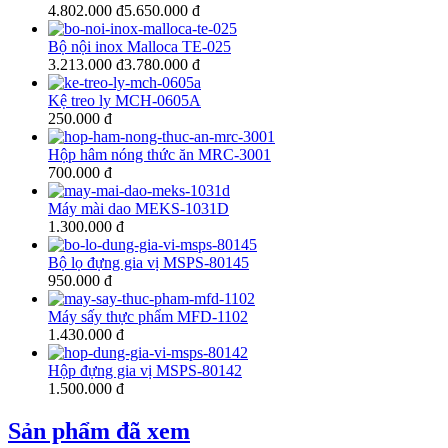
4.802.000 đ
5.650.000 đ
Bộ nội inox Malloca TE-025
3.213.000 đ
3.780.000 đ
Kệ treo ly MCH-0605A
250.000 đ
Hộp hâm nóng thức ăn MRC-3001
700.000 đ
Máy mài dao MEKS-1031D
1.300.000 đ
Bộ lọ đựng gia vị MSPS-80145
950.000 đ
Máy sấy thực phẩm MFD-1102
1.430.000 đ
Hộp đựng gia vị MSPS-80142
1.500.000 đ
Sản phẩm đã xem