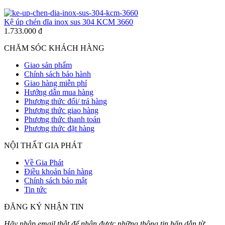
Kệ úp chén dĩa inox sus 304 KCM 3660
1.733.000 đ
CHĂM SÓC KHÁCH HÀNG
Giao sản phẩm
Chính sách bảo hành
Giao hàng miễn phí
Hướng dẫn mua hàng
Phương thức đổi/ trả hàng
Phương thức giao hàng
Phương thức thanh toán
Phương thức đặt hàng
NỘI THẤT GIA PHÁT
Về Gia Phát
Điều khoản bán hàng
Chính sách bảo mật
Tin tức
ĐĂNG KÝ NHẬN TIN
Hãy nhập email thật để nhận được những thông tin hấp dẫn từ