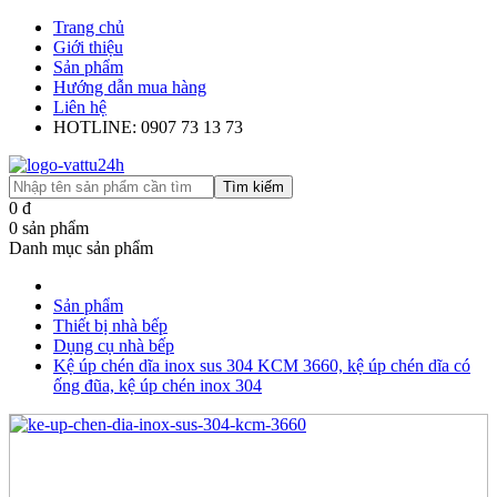
Trang chủ
Giới thiệu
Sản phẩm
Hướng dẫn mua hàng
Liên hệ
HOTLINE: 0907 73 13 73
Tìm kiếm
0
đ
0
sản phẩm
Danh mục sản phẩm
Sản phẩm
Thiết bị nhà bếp
Dụng cụ nhà bếp
Kệ úp chén dĩa inox sus 304 KCM 3660, kệ úp chén dĩa có
ống đũa, kệ úp chén inox 304