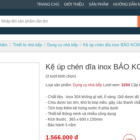
TRANG CHỦ
GIỚI THIỆU
SẢN PHẨM
HƯỚNG DẪN 
phẩm
Thiết bị nhà bếp
Dụng cụ nhà bếp
Kệ úp chén dĩa inox BẢO KCM
Kệ úp chén dĩa inox BẢO 
(3 lượt bình chọn)
Loại sản phẩm:
Dụng cụ nhà bếp
Lượt xem:
3204
Cập 
- Chất liệu : inox 304 không gỉ sét, ố vàng. Giữ được 
- Chịu được lực lớn, khó bị bóp mẽo, gãy, các thanh ch
- Tích hợp thêm kệ hứng nước ở phía dưới
- Thiết kế thông minh và nhiều công dụng
- Kích thước : 365 x 600 x 150mm
- Bảo hành 5 năm
1.566.000 đ