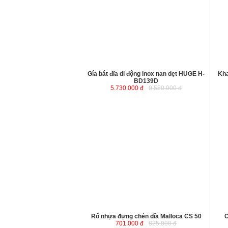
Gía bát đĩa di động inox nan dẹt HUGE H-
Kha
BD139D
5.730.000 đ
9.550.000 đ
Rổ nhựa đựng chén dĩa Malloca CS 50
C
701.000 đ
825.000 đ