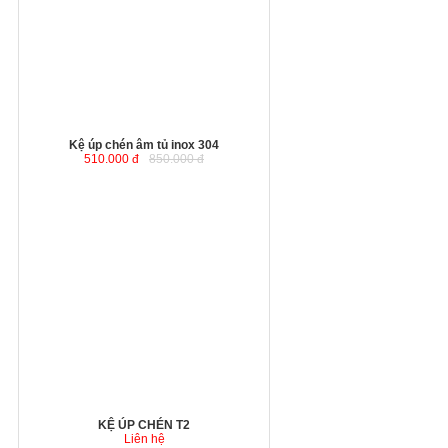
Kệ úp chén âm tủ inox 304
510.000 đ
850.000 đ
KỆ ÚP CHÉN T2
Liên hệ