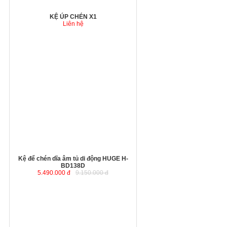
KỆ ÚP CHÉN X1
Liên hệ
Kệ để chén dĩa âm tủ di động HUGE H-
BD138D
5.490.000 đ
9.150.000 đ