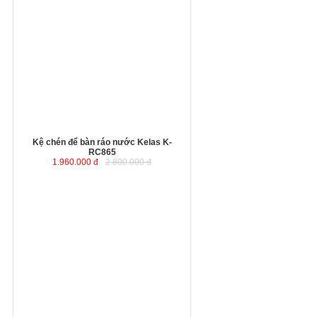
m
Kệ chén để bàn ráo nước Kelas K-
RC865
1.960.000 đ
2.800.000 đ