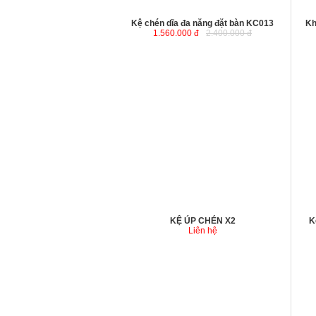
Kệ chén dĩa đa năng đặt bàn KC013
Kh
1.560.000 đ
2.400.000 đ
KỆ ÚP CHÉN X2
K
Liên hệ