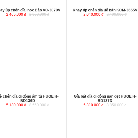
ay úp chén dĩa inox Bảo VC-3070V
Khay úp chén dĩa để bàn KCM-3655V
2.465.000 đ
2.900.000 đ
2.040.000 đ
2.400.000 đ
ệ chén dĩa di động âm tủ HUGE H-
Gía bát đĩa di động nan dẹt HUGE H-
BD136D
BD137D
5.130.000 đ
8.550.000 đ
5.310.000 đ
8.850.000 đ