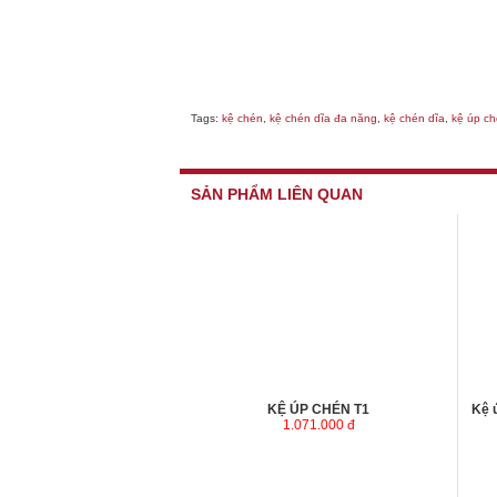
Tags:
kệ chén
,
kệ chén dĩa đa năng
,
kệ chén dĩa
,
kệ úp ch
SẢN PHẨM LIÊN QUAN
KỆ ÚP CHÉN T1
Kệ 
1.071.000 đ