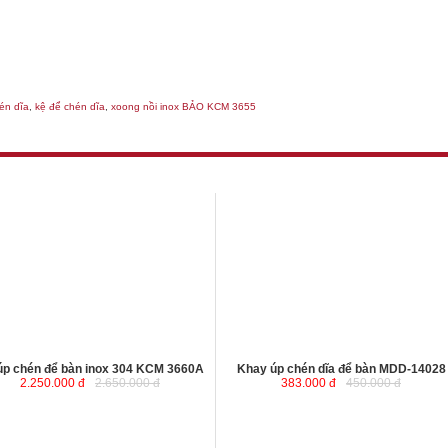
én dĩa
,
kệ để chén dĩa
,
xoong nồi inox BẢO KCM 3655
úp chén để bàn inox 304 KCM 3660A
Khay úp chén dĩa để bàn MDD-14028
2.250.000 đ
2.650.000 đ
383.000 đ
450.000 đ