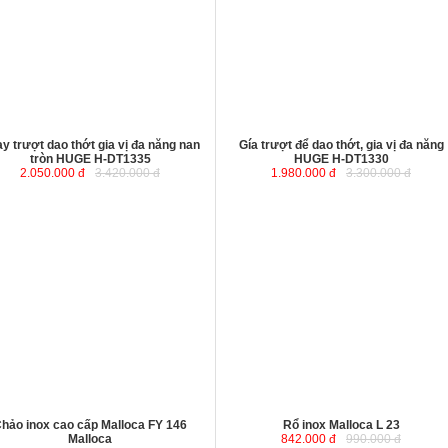
y trượt dao thớt gia vị đa năng nan
Gía trượt để dao thớt, gia vị đa năng
tròn HUGE H-DT1335
HUGE H-DT1330
2.050.000 đ
3.420.000 đ
1.980.000 đ
3.300.000 đ
hảo inox cao cấp Malloca FY 146
Rổ inox Malloca L 23
Malloca
842.000 đ
990.000 đ