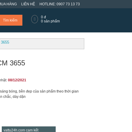
MUA HÀNG
LIÊN HỆ
HOTLINE: 0907 73 13 73
0
đ
Tìm kiếm
0
sản phẩm
 3655
KCM 3655
nhật:
08/12/2021
độ sáng bóng, bền đẹp của sản phẩm theo thời gian
ắn chắc, dày dặn
vattu24h.com cam kết